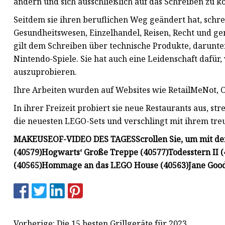
ändern und sich ausschließlich auf das Schreiben zu k
Seitdem sie ihren beruflichen Weg geändert hat, schre
Gesundheitswesen, Einzelhandel, Reisen, Recht und ge
gilt dem Schreiben über technische Produkte, darunt
Nintendo-Spiele. Sie hat auch eine Leidenschaft dafü
auszuprobieren.
Ihre Arbeiten wurden auf Websites wie RetailMeNot, O
In ihrer Freizeit probiert sie neue Restaurants aus, st
die neuesten LEGO-Sets und verschlingt mit ihrem treue
MAKEUSEOF-VIDEO DES TAGES
Scrollen Sie, um mit d
(40579)
Hogwarts‘ Große Treppe (40577)
Todesstern II 
(40565)
Hommage an das LEGO House (40563)
Jane Good
Vorherige: Die 15 besten Grillgeräte für 2023