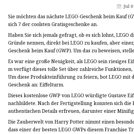
Laminiermaschine für Flöten
Jul 0
Doppelseitiger
Sie möchten das nächste LEGO-Geschenk beim Kauf (GW
Klebebandapplikator
sich 7 der coolsten Gratisgeschenke an.
Gebrauchte Maschine zum
Haben Sie sich jemals gefragt, ob es sich lohnt, LEGO 
günstigen Preis
Gründe nennen, direkt bei LEGO zu kaufen, aber einer, 
Geschenk beim Kauf (GWP). Um das zu beweisen, stell
Folienpräge- und Stanzmaschine
Es war eine große Neuigkeit, als LEGO sein riesiges Ei
m verfügt dieses tolle Set über zahlreiche Funktionen,
Um diese Produkteinführung zu feiern, bot LEGO mit d
Geschenk an: Eiffelturm.
Dieses kostenlose GWP von LEGO würdigte Gustave Eiff
nachbildete. Nach der Fertigstellung konnten sich di
authentischen Details erfreuen, darunter einer Minifig
Die Zauberwelt von Harry Potter nimmt einen besonder
dass einer der besten LEGO GWPs diesem Franchise Tri