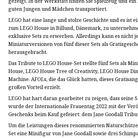
gezeigt. In der Werkstatt finden Sie Spielzeug und ein
guten Jungen und Mädchen transportiert.
LEGO hat eine lange und stolze Geschichte und es ist ei
zum LEGO House in Billund, Dänemark, zu unternehmen
exklusive Sets zu erwerben. Allerdings kann es nicht
Miniaturversionen von fünf dieser Sets als Gratisge
herausgebracht.
Das Tribute to LEGO House-Set stellte fünf Sets als M
House, LEGO House Tree of Creativity, LEGO House D
Machine. AFOLs, die das Glück hatten, dieses Gratisan
großen Vorteil erzielt.
LEGO hat hart daran gearbeitet zu zeigen, dass seine S
wurde der Internationale Frauentag 2022 mit der Ver
Geschenks beim Kauf gefeiert: dem Jane Goodall Tribut
Um die Leistungen dieses renommierten Naturschützer
Set eine Minifigur von Jane Goodall sowie drei Schim