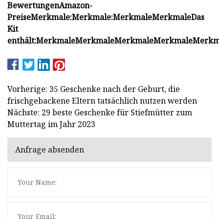
Bewertungen
Amazon-
Preise
Merkmale:
Merkmale:
Merkmale
Merkmale
Das
Kit
enthält:
Merkmale
Merkmale
Merkmale
Merkmale
Merkm
Vorherige: 35 Geschenke nach der Geburt, die
frischgebackene Eltern tatsächlich nutzen werden
Nächste: 29 beste Geschenke für Stiefmütter zum
Muttertag im Jahr 2023
Anfrage absenden