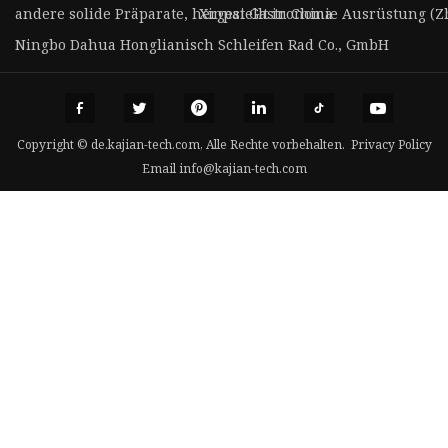
andere solide Präparate, hergestellt in China
Xinpai Gastronomie Ausrüstung (Zh
Ningbo Dahua Honglianisch Schleifen Rad Co., GmbH
Copyright © de.kajian-tech.com, Alle Rechte vorbehalten.
Privacy Policy
Email
info@kajian-tech.com