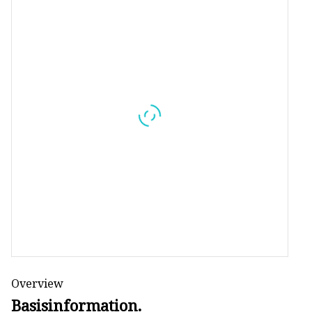
Laminiermaschine für Flöten
Doppelseitiger
Klebebandapplikator
Gebrauchte Maschine zum
günstigen Preis
Folienpräge- und Stanzmaschine
Overview
Basisinformation.