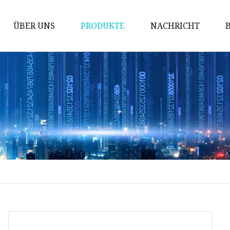
ÜBER UNS
PRODUKTE
NACHRICHT
Ordnerklebemaschine
Stanzmaschine
Stanzmaschine
Plattenherstellungsmaschine
Fensterreparaturmaschine
Geschenkbox-
Herstellungsmaschine
Maschine zur Herstellung von
Papiertüten
Filmlaminiermaschine