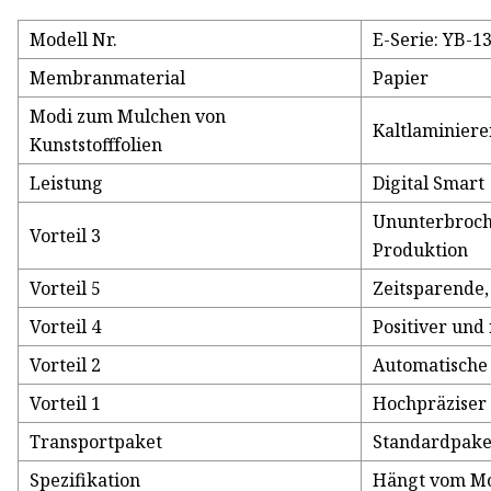
Modell Nr.
E-Serie: YB-
Membranmaterial
Papier
Modi zum Mulchen von
Kaltlaminiere
Kunststofffolien
Leistung
Digital Smart
Ununterbroch
Vorteil 3
Produktion
Vorteil 5
Zeitsparende
Vorteil 4
Positiver und
Vorteil 2
Automatische 
Vorteil 1
Hochpräziser
Transportpaket
Standardpake
Spezifikation
Hängt vom Mo