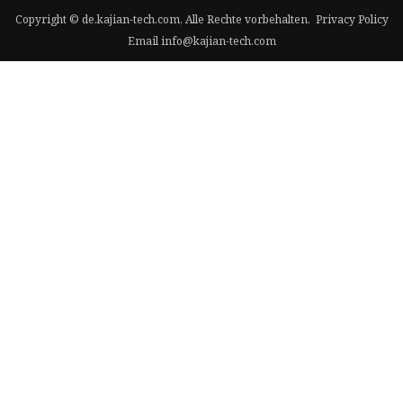
Copyright © de.kajian-tech.com, Alle Rechte vorbehalten.
Privacy Policy
Email
info@kajian-tech.com