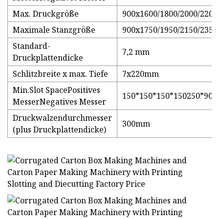
Max. Druckgröße
900x1600/1800/2000/2200
Maximale Stanzgröße
900x1750/1950/2150/2350
Standard-
7,2 mm
Druckplattendicke
Schlitzbreite x max. Tiefe
7x220mm
Min.Slot SpacePositives
150*150*150*150250*90*
MesserNegatives Messer
Druckwalzendurchmesser
300mm
(plus Druckplattendicke)