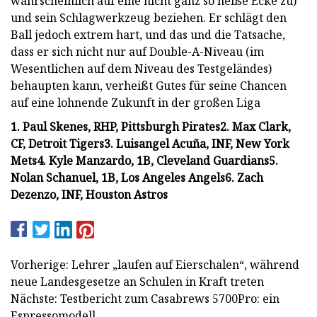
wahrscheinlich auf eine nicht ganz so heiße Ecke zu)
und sein Schlagwerkzeug beziehen. Er schlägt den
Ball jedoch extrem hart, und das und die Tatsache,
dass er sich nicht nur auf Double-A-Niveau (im
Wesentlichen auf dem Niveau des Testgeländes)
behaupten kann, verheißt Gutes für seine Chancen
auf eine lohnende Zukunft in der großen Liga
1. Paul Skenes, RHP, Pittsburgh Pirates
2. Max Clark,
CF, Detroit Tigers
3. Luisangel Acuña, INF, New York
Mets
4. Kyle Manzardo, 1B, Cleveland Guardians
5.
Nolan Schanuel, 1B, Los Angeles Angels
6. Zach
Dezenzo, INF, Houston Astros
Vorherige: Lehrer „laufen auf Eierschalen“, während
neue Landesgesetze an Schulen in Kraft treten
Nächste: Testbericht zum Casabrews 5700Pro: ein
Espressomodell